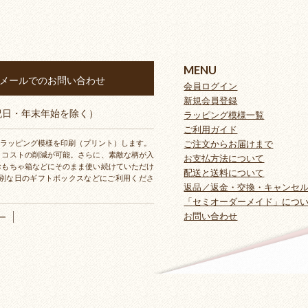
MENU
メールでのお問い合わせ
会員ログイン
新規会員登録
・祝日・年末年始を除く）
ラッピング模様一覧
ご利用ガイド
ラッピング模様を印刷（プリント）します。
ご注文からお届けまで
とコストの削減が可能。さらに、素敵な柄が入
お支払方法について
おもちゃ箱などにそのまま使い続けていただけ
配送と送料について
別な日のギフトボックスなどにご利用くださ
返品／返金・交換・キャンセ
「セミオーダーメイド」につ
お問い合わせ
ー