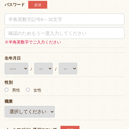
パスワード
必須
オリエンタル
モチーフ
水玉
※半角英数字でご入力ください
アーミー柄・迷彩柄・カ
生年月日
モフラージュ
/
/
その他
性別
男性
女性
職業
クリスマス